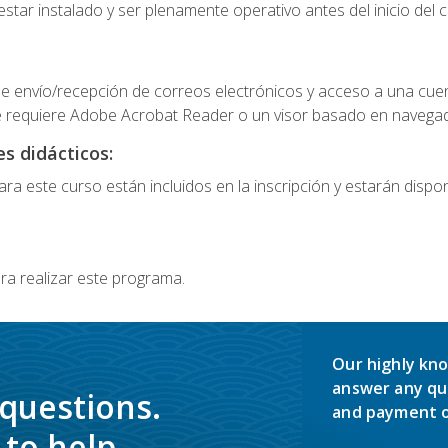
star instalado y ser plenamente operativo antes del inicio del c
e envío/recepción de correos electrónicos y acceso a una cue
 requiere Adobe Acrobat Reader o un visor basado en navegador
s didácticos:
a este curso están incluidos en la inscripción y estarán disponi
ra realizar este programa.
Our highly kno
answer any qu
 questions.
and payment o
to help.