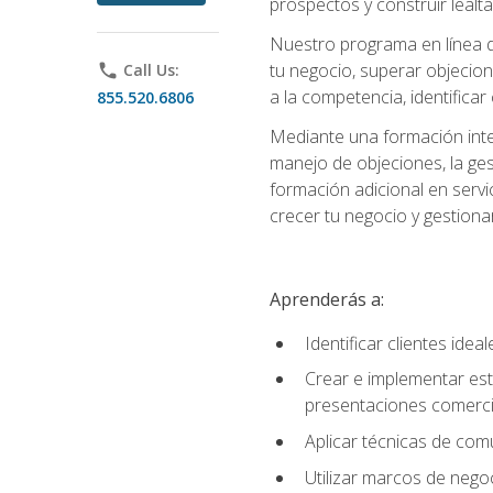
prospectos y construir lealta
Nuestro programa en línea d
tu negocio, superar objecion
phone
Call Us:
a la competencia, identificar
855.520.6806
Mediante una formación integ
manejo de objeciones, la ges
formación adicional en servic
crecer tu negocio y gestiona
Aprenderás a:
Identificar clientes ide
Crear e implementar est
presentaciones comerci
Aplicar técnicas de com
Utilizar marcos de negoc