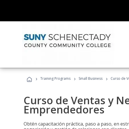
›
›
›
Training Programs
Small Business
Curso de V
Curso de Ventas y N
Emprendedores
Obtén capacitación práctica, paso a paso, en estr