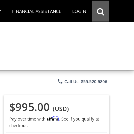
Y
FINANCIAL ASSISTANCE
LOGIN
phone
Call Us: 855.520.6806
$995.00
(USD)
Affirm
Pay over time with
. See if you qualify at
checkout.