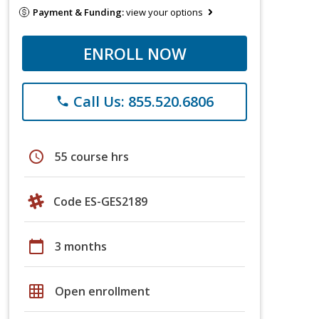
Payment & Funding:
view your options
ENROLL NOW
Call Us: 855.520.6806
phone
schedule
55 course hrs
Code ES-GES2189
calendar_today
3 months
grid_on
Open enrollment